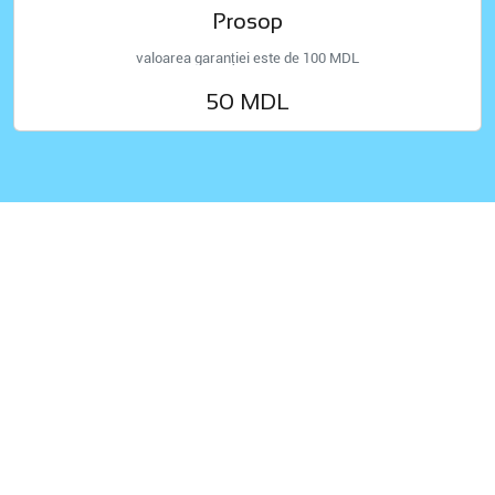
Prosop
valoarea garanției este de 100 MDL
50 MDL
P.S.
Condiții de achiziționare a biletelor
Copiii cu înălțimea de 90 cm sau mai mică beneficiază
de intrare gratuită atunci când sunt însoțiți de părinți.
Pentru copiii cu înălțimea mai mare de 90 cm și până
la 140 cm inclusiv se aplică tariful de intrare pentru
copii.