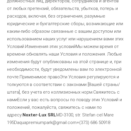
должностных лиц, директоров, сотрудников и агентов
от любых претензий, обязательств, убытков, потерь и
расходов, включая, без ограничения, разумные
юридические и бухгалтерские сборы, возникающие или
каким-либо образом связанные с вашим доступом или
использованием наших услуг или нарушением вами этих
Условий.Изменения этих условийМы можем время от
времени обновлять наши Условия и положения. Любые
изменения будут опубликованы на этой странице и, при
необходимости, будут уведомлены вам по электронной
почте.Применимое правоЭти Условия регулируются и
толкуются в соответствии с законами [Вашей страны/
штата], без учета его коллизионных норм.Свяжитесь с
намиЕсли у вас есть вопросы по поводу этих Условий и
положений, пожалуйста, свяжитесь с нами по
адресу:
Noxter-Lux SRL
MD-3100, str. Stefan cel Mare
195Daquapremiumpark@gmail.com
+(373) 686 50918